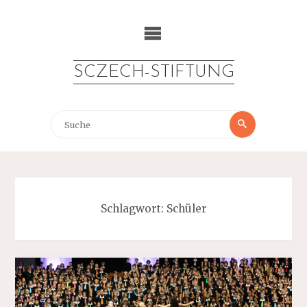
Zum
Inhalt
springen
SCZECH-STIFTUNG
Suche
Suche
nach:
Schlagwort:
Schüler