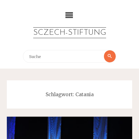
Zum
Inhalt
springen
SCZECH-STIFTUNG
Suche
Suche
nach:
Schlagwort:
Catania