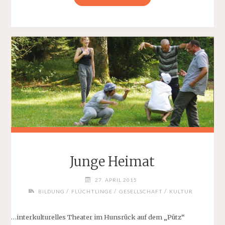
EXPANDIERT"
Junge Heimat
27. APRIL 2015
/
/
/
BILDUNG
FLÜCHTLINGE
GESELLSCHAFT
KULTUR
…interkulturelles Theater im Hunsrück auf dem „Pütz“