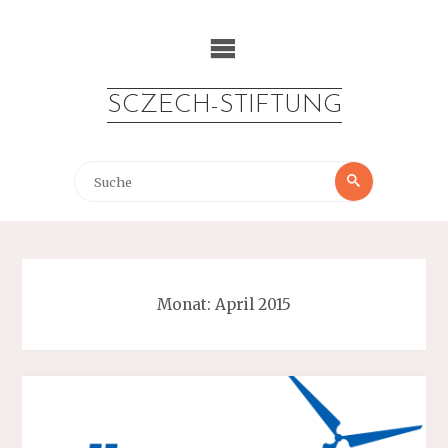
Zum
Inhalt
springen
SCZECH-STIFTUNG
Suche
Suche
nach:
Monat:
April 2015