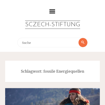
Zum
Inhalt
springen
SCZECH-STIFTUNG
Suche
Suche
nach:
Schlagwort:
fossile Energiequellen