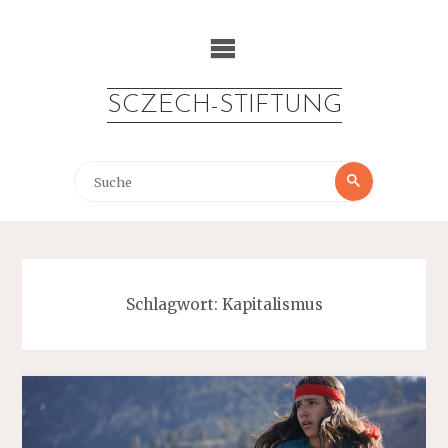
Zum
Inhalt
springen
SCZECH-STIFTUNG
Suche
Suche
nach:
Schlagwort:
Kapitalismus