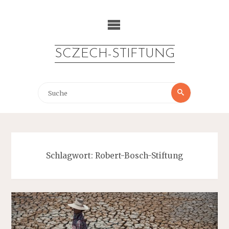
Zum
Inhalt
springen
SCZECH-STIFTUNG
Suche
Suche
nach:
Schlagwort:
Robert-Bosch-Stiftung