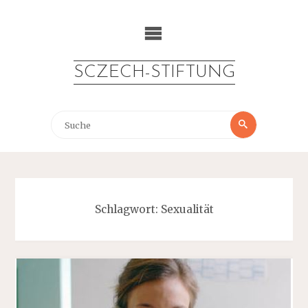
Zum
Inhalt
springen
SCZECH-STIFTUNG
Suche
Suche
nach:
Schlagwort:
Sexualität