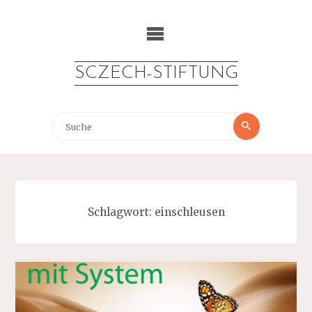
Zum
Inhalt
springen
SCZECH-STIFTUNG
Suche
Suche
nach:
Schlagwort:
einschleusen