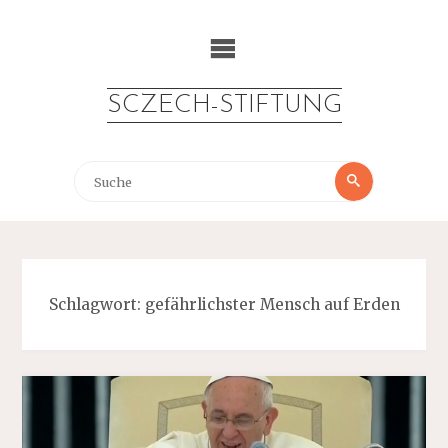
Zum
Inhalt
springen
SCZECH-STIFTUNG
Suche
Suche
nach:
Schlagwort:
gefährlichster Mensch auf Erden