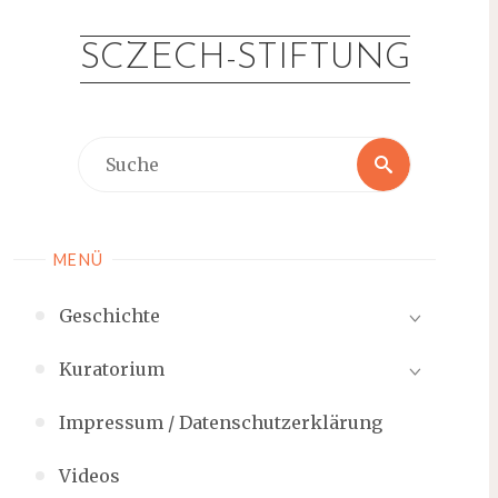
Zum
Inhalt
SCZECH-STIFTUNG
springen
Suche
Suche
nach:
MENÜ
Geschichte
Kuratorium
Impressum / Datenschutzerklärung
Videos