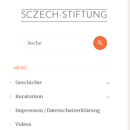
Zum
Inhalt
SCZECH-STIFTUNG
springen
Suche
Suche
nach:
MENÜ
Geschichte
Kuratorium
Impressum / Datenschutzerklärung
Videos