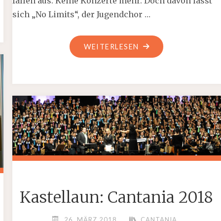
fallen aus. Keine Konzerte mehr. Doch davon lässt
sich „No Limits“, der Jugendchor …
"VIDEO:
WEITERLESEN
MUSIKFORUM
KASTELLAUN"
Kastellaun: Cantania 2018
26. MÄRZ 2018
CANTANIA