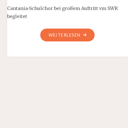
Cantania-Schulchor bei großem Auftritt vm SWR
begleitet
"CANTANIA
WEITERLESEN
IM
SWR"