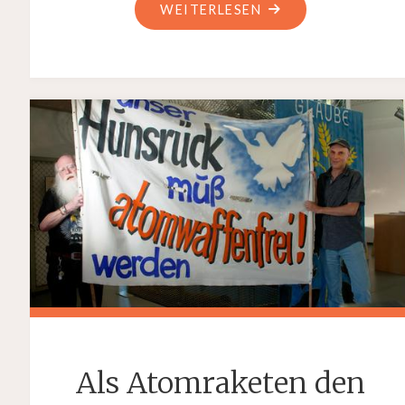
"AFRICA,
WEITERLESEN
TOTO,
MUSIKFORUM
KASTELLAUN"
Als Atomraketen den