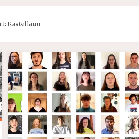
rt:
Kastellaun