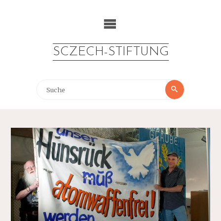
Zum
Inhalt
springen
SCZECH-STIFTUNG
Suche
Suche
nach: