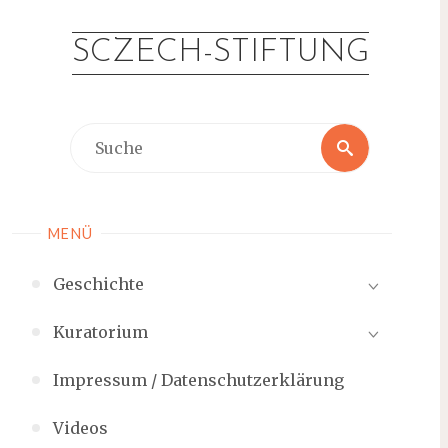
Zum
Inhalt
SCZECH-STIFTUNG
springen
Suche
Suche
nach:
MENÜ
Geschichte
Kuratorium
Impressum / Datenschutzerklärung
Videos