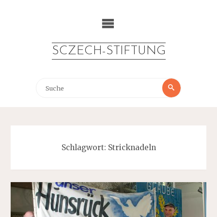
Zum
Inhalt
springen
SCZECH-STIFTUNG
Suche
Suche
nach:
Schlagwort:
Stricknadeln