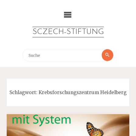
Zum
Inhalt
springen
SCZECH-STIFTUNG
Suche
Suche
nach:
Schlagwort:
Krebsforschungszentrum Heidelberg