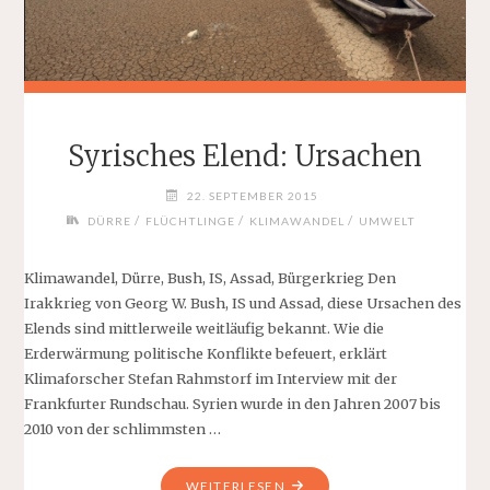
Syrisches Elend: Ursachen
22. SEPTEMBER 2015
/
/
/
DÜRRE
FLÜCHTLINGE
KLIMAWANDEL
UMWELT
Klimawandel, Dürre, Bush, IS, Assad, Bürgerkrieg Den
Irakkrieg von Georg W. Bush, IS und Assad, diese Ursachen des
Elends sind mittlerweile weitläufig bekannt. Wie die
Erderwärmung politische Konflikte befeuert, erklärt
Klimaforscher Stefan Rahmstorf im Interview mit der
Frankfurter Rundschau. Syrien wurde in den Jahren 2007 bis
2010 von der schlimmsten …
"SYRISCHES
WEITERLESEN