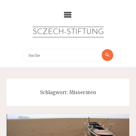
Zum
Inhalt
springen
SCZECH-STIFTUNG
Suche
Suche
nach:
Schlagwort:
Missernten