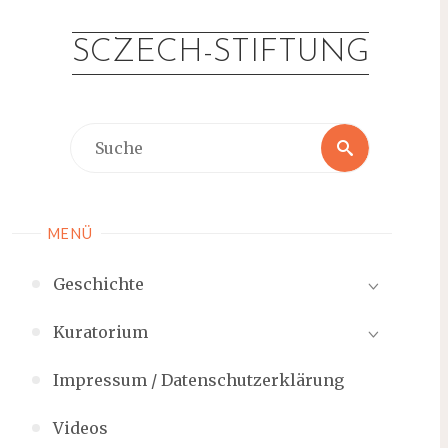
Zum
Inhalt
SCZECH-STIFTUNG
springen
Suche
Suche
nach:
MENÜ
Geschichte
Kuratorium
Impressum / Datenschutzerklärung
Videos