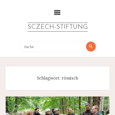
Zum
Inhalt
springen
SCZECH-STIFTUNG
Suche
Suche
nach:
Schlagwort:
römisch