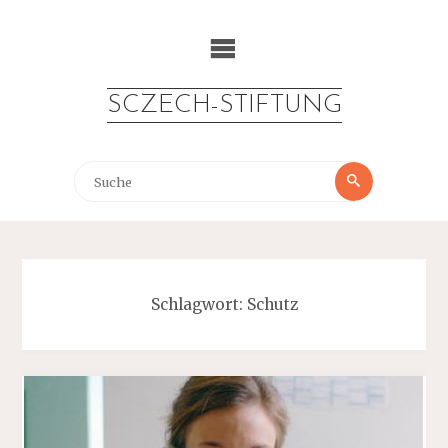
Zum
Inhalt
springen
SCZECH-STIFTUNG
Suche
Suche
nach:
Schlagwort:
Schutz