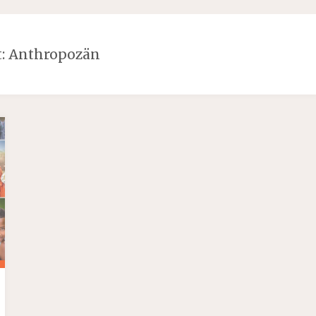
t:
Anthropozän