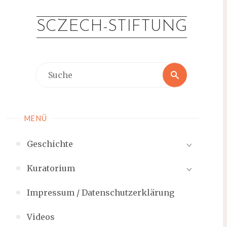
Zum
Inhalt
SCZECH-STIFTUNG
springen
Suche
Suche
nach:
MENÜ
Geschichte
Kuratorium
Impressum / Datenschutzerklärung
Videos