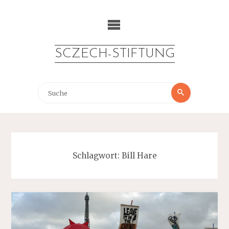
Zum
Inhalt
springen
SCZECH-STIFTUNG
Suche
Suche
nach:
Schlagwort:
Bill Hare