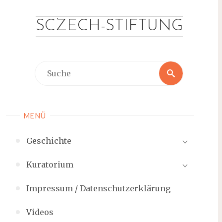
Zum
Inhalt
SCZECH-STIFTUNG
springen
Suche
Suche
nach:
MENÜ
Geschichte
Kuratorium
Impressum / Datenschutzerklärung
Videos