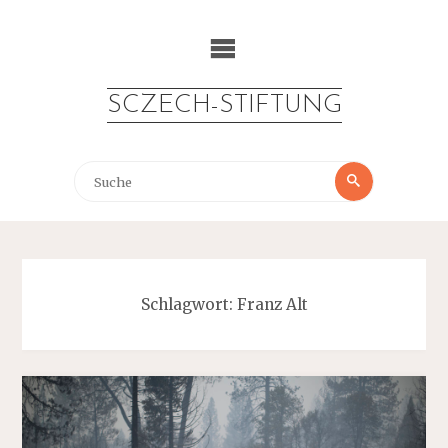
Zum
Inhalt
springen
SCZECH-STIFTUNG
Suche
Suche
nach:
Schlagwort:
Franz Alt