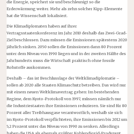
die Energie, speichert sie und beschleunigt so die
Erderwärmung weiter. Mehr als zehn solcher Kipp-Elemente
hat die Wissenschaft lokalisiert.
Die Klimadiplomaten haben auf ihrer
Vertragsstaatenkonferenz im Jahr 2010 deshalb das Zwei-Grad-
Ziel beschlossen. Dazu müssen die Emissionen spätestens 2020
jährlich sinken. 2050 sollen die Emissionen dann 80 Prozent
unter dem Niveau von 1990 liegen und in der zweiten Hälfte des
Jahrhunderts muss die Wirtschaft praktisch ohne fossile
Rohstoffe auskommen.
Deshalb – das ist Beschlusslage der Weltklimadiplomatie –
sollen ab 2020 alle Staaten Klimaschutz betreiben. Das wird nur
mit einem neuen Weltklimavertrag gehen: Im bestehenden
Regime, dem Kyoto-Protokoll von 1997, müssen nämlich nur
die Industriestaaten ihre Emissionen reduzieren. Sie sind für 80
Prozent aller Treibhausgase verantwortlich, weshalb sie sich
im Kyoto-Protokoll verpflichteten, ihre Emissionen bis 2012 um
5,2 Prozent unter das Niveau von 1990 zu senken. Allerdings
haben die USA als ehemals größter Kohlendioxid-Produzent