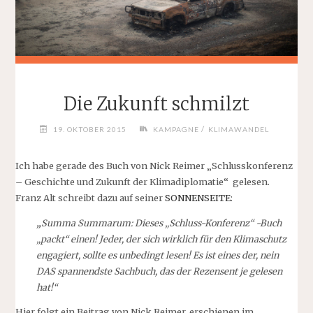
Die Zukunft schmilzt
/
19. OKTOBER 2015
KAMPAGNE
KLIMAWANDEL
Ich habe gerade des Buch von Nick Reimer „Schlusskonferenz
– Geschichte und Zukunft der Klimadiplomatie“ gelesen.
Franz Alt schreibt dazu auf seiner
SONNENSEITE
:
„
Summa Summarum: Dieses „Schluss-Konferenz“ -Buch
„packt“ einen! Jeder, der sich wirklich für den Klimaschutz
engagiert, sollte es unbedingt lesen! Es ist eines der, nein
DAS spannendste Sachbuch, das der Rezensent je gelesen
hat!“
Hier folgt ein Beitrag von Nick Reimer, erschienen im