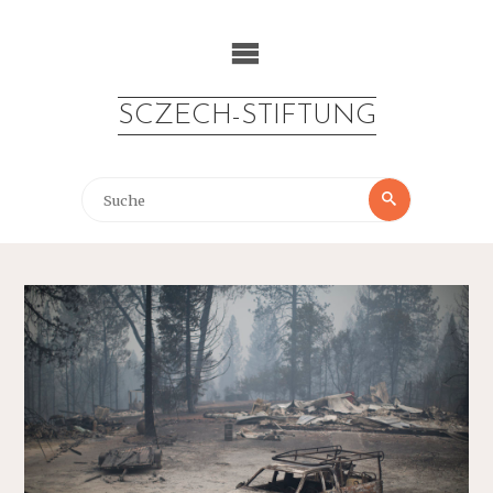
Zum
Inhalt
springen
SCZECH-STIFTUNG
Suche
Suche
nach: