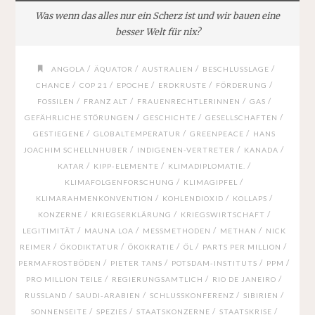
Was wenn das alles nur ein Scherz ist und wir bauen eine
besser Welt für nix?
/
/
/
/
ANGOLA
ÄQUATOR
AUSTRALIEN
BESCHLUSSLAGE
/
/
/
/
/
CHANCE
COP 21
EPOCHE
ERDKRUSTE
FÖRDERUNG
/
/
/
/
FOSSILEN
FRANZ ALT
FRAUENRECHTLERINNEN
GAS
/
/
/
GEFÄHRLICHE STÖRUNGEN
GESCHICHTE
GESELLSCHAFTEN
/
/
/
GESTIEGENE
GLOBALTEMPERATUR
GREENPEACE
HANS
/
/
/
JOACHIM SCHELLNHUBER
INDIGENEN-VERTRETER
KANADA
/
/
/
KATAR
KIPP-ELEMENTE
KLIMADIPLOMATIE.
/
/
KLIMAFOLGENFORSCHUNG
KLIMAGIPFEL
/
/
/
KLIMARAHMENKONVENTION
KOHLENDIOXID
KOLLAPS
/
/
/
KONZERNE
KRIEGSERKLÄRUNG
KRIEGSWIRTSCHAFT
/
/
/
/
LEGITIMITÄT
MAUNA LOA
MESSMETHODEN
METHAN
NICK
/
/
/
/
/
REIMER
ÖKODIKTATUR
ÖKOKRATIE
ÖL
PARTS PER MILLION
/
/
/
/
PERMAFROSTBÖDEN
PIETER TANS
POTSDAM-INSTITUTS
PPM
/
/
/
PRO MILLION TEILE
REGIERUNGSAMTLICH
RIO DE JANEIRO
/
/
/
/
RUSSLAND
SAUDI-ARABIEN
SCHLUSSKONFERENZ
SIBIRIEN
/
/
/
/
SONNENSEITE
SPEZIES
STAATSKONZERNE
STAATSKRISE