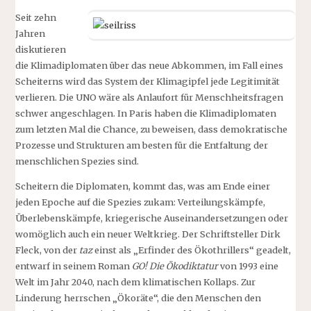
Seit zehn
Jahren
diskutieren
die Klimadiplomaten über das neue Abkommen, im Fall eines
Scheiterns wird das System der Klimagipfel jede Legitimität
verlieren. Die UNO wäre als Anlaufort für Menschheitsfragen
schwer angeschlagen. In Paris haben die Klimadiplomaten
zum letzten Mal die Chance, zu beweisen, dass demokratische
Prozesse und Strukturen am besten für die Entfaltung der
menschlichen Spezies sind.
Scheitern die Diplomaten, kommt das, was am Ende einer
jeden Epoche auf die Spezies zukam: Verteilungskämpfe,
Überlebenskämpfe, kriegerische Auseinandersetzungen oder
womöglich auch ein neuer Weltkrieg. Der Schriftsteller Dirk
Fleck, von der
taz
einst als „Erfinder des Ökothrillers“ geadelt,
entwarf in seinem Roman
GO! Die Ökodiktatur
von 1993 eine
Welt im Jahr 2040, nach dem klimatischen Kollaps. Zur
Linderung herrschen „Ökoräte“, die den Menschen den