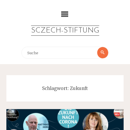
Zum
Inhalt
springen
SCZECH-STIFTUNG
Suche
Suche
nach:
Schlagwort:
Zukunft