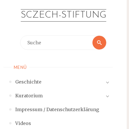
Zum
Inhalt
SCZECH-STIFTUNG
springen
Suche
Suche
nach:
MENÜ
Geschichte
Kuratorium
Impressum / Datenschutzerklärung
Videos