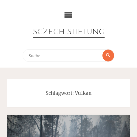
Zum
Inhalt
springen
SCZECH-STIFTUNG
Suche
Suche
nach:
Schlagwort:
Vulkan