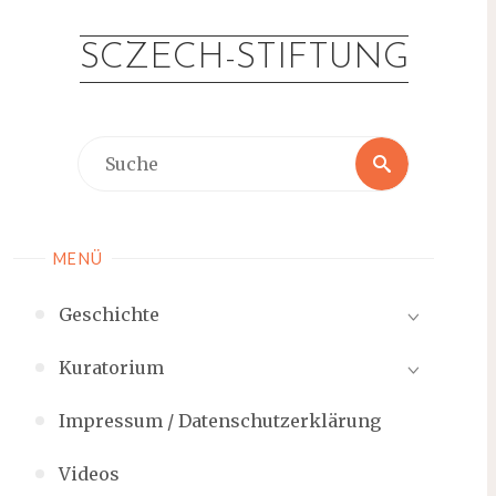
Zum
Inhalt
SCZECH-STIFTUNG
springen
Suche
Suche
nach:
MENÜ
Geschichte
Kuratorium
Impressum / Datenschutzerklärung
Videos