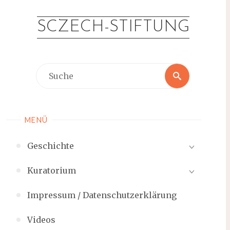
Zum
Inhalt
SCZECH-STIFTUNG
springen
Suche
Suche
nach:
MENÜ
Geschichte
Kuratorium
Impressum / Datenschutzerklärung
Videos