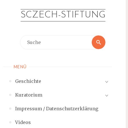
Zum
Inhalt
SCZECH-STIFTUNG
springen
Suche
Suche
nach:
MENÜ
Geschichte
Kuratorium
Impressum / Datenschutzerklärung
Videos