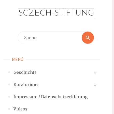
Zum
Inhalt
SCZECH-STIFTUNG
springen
Suche
Suche
nach:
MENÜ
Geschichte
Kuratorium
Impressum / Datenschutzerklärung
Videos