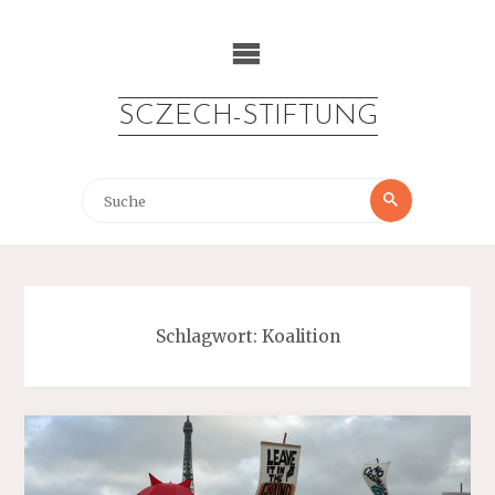
Zum
Inhalt
springen
SCZECH-STIFTUNG
Suche
Suche
nach:
Schlagwort:
Koalition