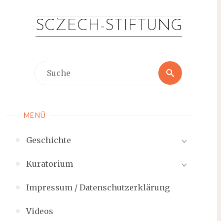
Zum
Inhalt
SCZECH-STIFTUNG
springen
Suche
Suche
nach:
MENÜ
Geschichte
Kuratorium
Impressum / Datenschutzerklärung
Videos