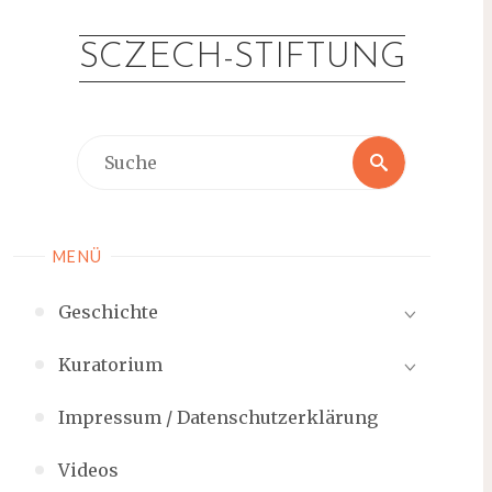
Zum
Inhalt
SCZECH-STIFTUNG
springen
Suche
Suche
nach:
MENÜ
Geschichte
Kuratorium
Impressum / Datenschutzerklärung
Videos