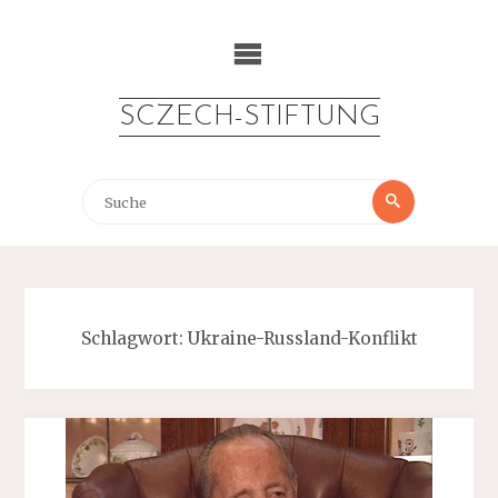
Zum
Inhalt
springen
SCZECH-STIFTUNG
Suche
Suche
nach:
Schlagwort:
Ukraine-Russland-Konflikt