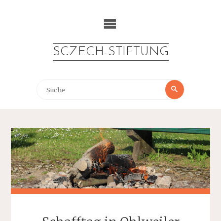
Zum
Inhalt
springen
SCZECH-STIFTUNG
Suche
Suche
nach: