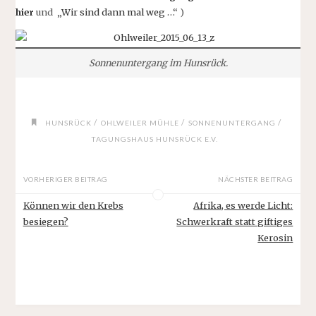
hier
und „
Wir sind dann mal weg …
“ )
Sonnenuntergang im Hunsrück.
/
/
/
HUNSRÜCK
OHLWEILER MÜHLE
SONNENUNTERGANG
TAGUNGSHAUS HUNSRÜCK E.V.
VORHERIGER BEITRAG
NÄCHSTER BEITRAG
Können wir den Krebs
Afrika, es werde Licht:
besiegen?
Schwerkraft statt giftiges
Kerosin