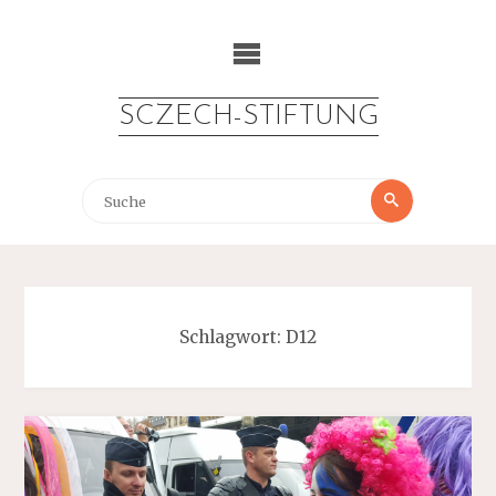
Zum
Inhalt
springen
SCZECH-STIFTUNG
Suche
Suche
nach:
Schlagwort:
D12