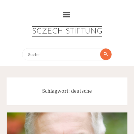
Zum
Inhalt
springen
SCZECH-STIFTUNG
Suche
Suche
nach:
Schlagwort:
deutsche