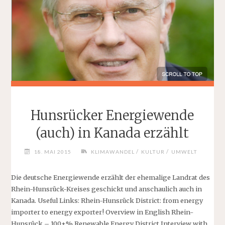
Hunsrücker Energiewende
(auch) in Kanada erzählt
/
/
18. MAI 2015
KLIMAWANDEL
KULTUR
UMWELT
Die deutsche Energiewende erzählt der ehemalige Landrat des
Rhein-Hunsrück-Kreises geschickt und anschaulich auch in
Kanada. Useful Links: Rhein-Hunsrück District: from energy
importer to energy exporter! Overview in English Rhein-
Hunsrück – 100+% Renewable Energy District Interview with