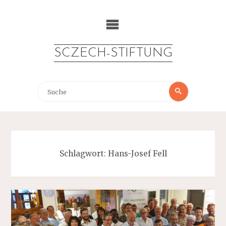
Zum
Inhalt
springen
SCZECH-STIFTUNG
Suche
Suche
nach:
Schlagwort:
Hans-Josef Fell