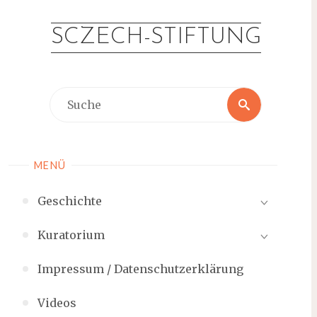
Zum
Inhalt
SCZECH-STIFTUNG
springen
Suche
Suche
nach:
MENÜ
Geschichte
Kuratorium
Impressum / Datenschutzerklärung
Videos