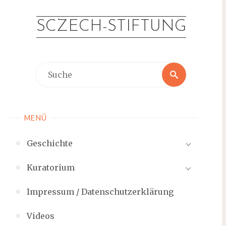
Zum
Inhalt
SCZECH-STIFTUNG
springen
Suche
Suche
nach:
MENÜ
Geschichte
Kuratorium
Impressum / Datenschutzerklärung
Videos