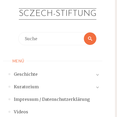
Zum
Inhalt
SCZECH-STIFTUNG
springen
Suche
Suche
nach:
MENÜ
Geschichte
Kuratorium
Impressum / Datenschutzerklärung
Videos