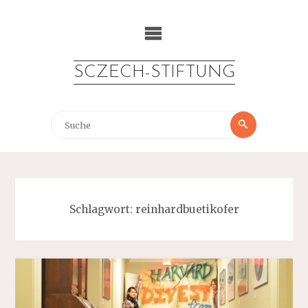
Zum
Inhalt
springen
SCZECH-STIFTUNG
Suche
Suche
nach:
Schlagwort:
reinhardbuetikofer