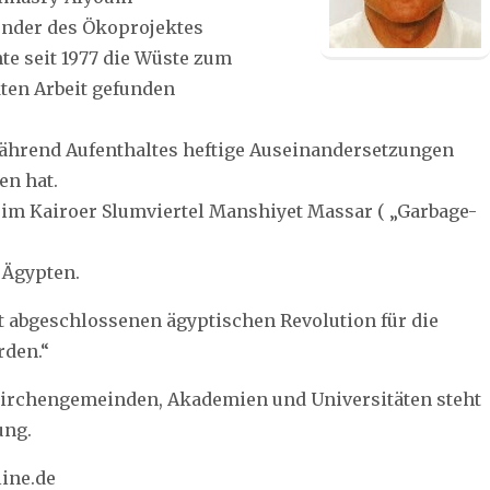
ründer des Ökoprojektes
te seit 1977 die Wüste zum
ten Arbeit gefunden
ährend Aufenthaltes heftige Auseinandersetzungen
en hat.
 im Kairoer Slumviertel Manshiyet Massar ( „Garbage-
 Ägypten.
t abgeschlossenen ägyptischen Revolution für die
rden.“
Kirchengemeinden, Akademien und Universitäten steht
ung.
line.de