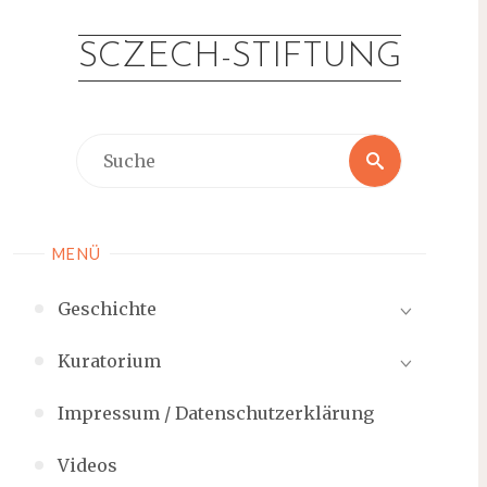
Zum
Inhalt
SCZECH-STIFTUNG
springen
Suche
Suche
nach:
MENÜ
Geschichte
Kuratorium
Impressum / Datenschutzerklärung
Videos