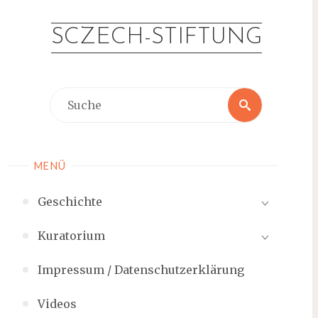
Zum
Inhalt
SCZECH-STIFTUNG
springen
Suche
Suche
nach:
MENÜ
Geschichte
Kuratorium
Impressum / Datenschutzerklärung
Videos