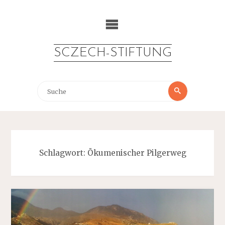
Zum
Inhalt
springen
SCZECH-STIFTUNG
Suche
Suche
nach:
Schlagwort:
Ökumenischer Pilgerweg