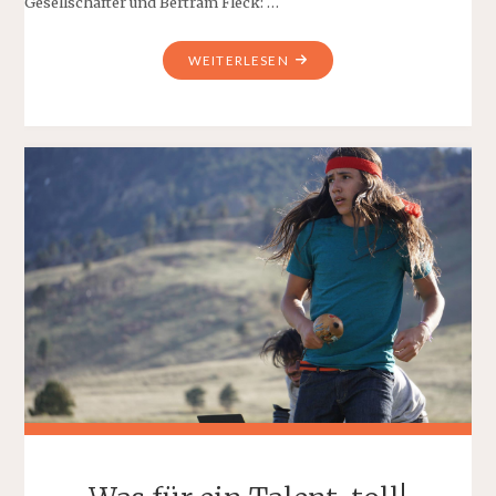
Gesellschafter und Bertram Fleck: …
"MITBRINGSEL
WEITERLESEN
AUS
PARIS"