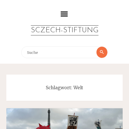
Zum
Inhalt
springen
SCZECH-STIFTUNG
Suche
Suche
nach:
Schlagwort:
Welt