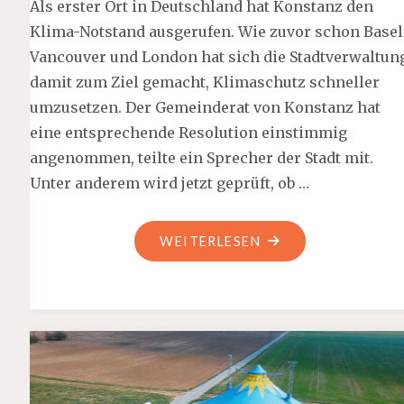
Als erster Ort in Deutschland hat Konstanz den
Klima-Notstand ausgerufen. Wie zuvor schon Basel
Vancouver und London hat sich die Stadtverwaltun
damit zum Ziel gemacht, Klimaschutz schneller
umzusetzen. Der Gemeinderat von Konstanz hat
eine entsprechende Resolution einstimmig
angenommen, teilte ein Sprecher der Stadt mit.
Unter anderem wird jetzt geprüft, ob …
"KONSTANZ
WEITERLESEN
UND
GROSSBRITANIEN R
UFEN K
LIMA-N
OTSTAND A
US"