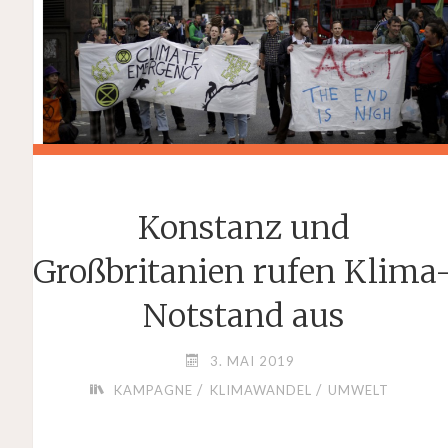
NACHHALTIGKEITSZ
DER
WELTGEMEINSCHAF
Konstanz und
Großbritanien rufen Klima
Notstand aus
3. MAI 2019
/
/
KAMPAGNE
KLIMAWANDEL
UMWELT