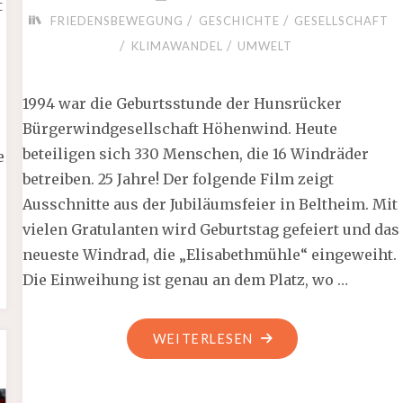
t
/
/
FRIEDENSBEWEGUNG
GESCHICHTE
GESELLSCHAFT
/
/
KLIMAWANDEL
UMWELT
1994 war die Geburtsstunde der Hunsrücker
Bürgerwindgesellschaft Höhenwind. Heute
beteiligen sich 330 Menschen, die 16 Windräder
e
betreiben. 25 Jahre! Der folgende Film zeigt
Ausschnitte aus der Jubiläumsfeier in Beltheim. Mit
vielen Gratulanten wird Geburtstag gefeiert und das
neueste Windrad, die „Elisabethmühle“ eingeweiht.
Die Einweihung ist genau an dem Platz, wo …
"VIDEO:
WEITERLESEN
HÖHENWIND
FEIERT