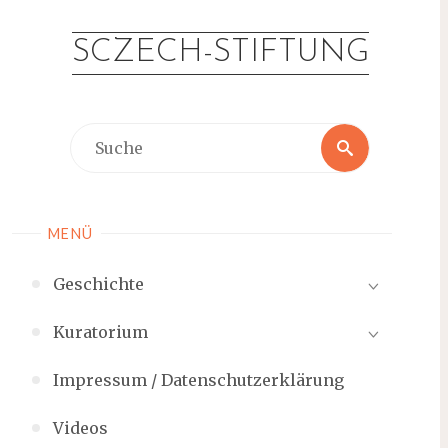
Zum
Inhalt
SCZECH-STIFTUNG
springen
Suche
Suche
nach:
MENÜ
Geschichte
Kuratorium
Impressum / Datenschutzerklärung
Videos