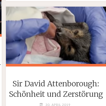
25-
IELE
JÄHRIGES
JUBILÄUM
T"
IM
HUNSRÜCK"
-
Sir David Attenborough:
Schönheit und Zerstörung
30. APRIL 2019