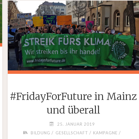
UND
ZERSTÖRUNG"
#FridayForFuture in Mainz
und überall
25. JANUAR 2019
/
/
/
BILDUNG
GESELLSCHAFT
KAMPAGNE