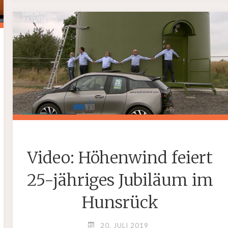
M1
IN
MAINZ:
KLIMASCHUTZ
ERFOLGSGESCHICHT
Video: Höhenwind feiert
25-jähriges Jubiläum im
Hunsrück
20. JULI 2019