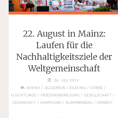
22. August in Mainz:
Laufen für die
Nachhaltigkeitsziele der
Weltgemeinschaft
26. JULI 2019
/
/
/
/
AFRIKA
ALLGEMEIN
BILDUNG
DÜRRE
/
/
/
FLÜCHTLINGE
FRIEDENSBEWEGUNG
GESELLSCHAFT
/
/
/
GESUNDHEIT
KAMPAGNE
KLIMAWANDEL
UMWELT