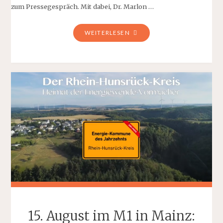
zum Pressegespräch. Mit dabei, Dr. Marlon …
"DIE
WEITERLESEN
WELT
BLICKT
AUF
DEN
HUNSRÜCK"
15. August im M1 in Mainz: