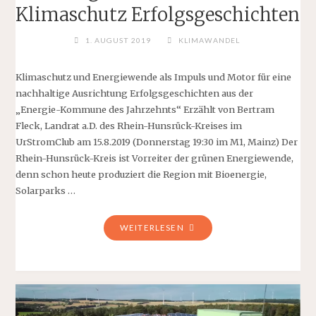
Klimaschutz Erfolgsgeschichten
1. AUGUST 2019
KLIMAWANDEL
Klimaschutz und Energiewende als Impuls und Motor für eine
nachhaltige Ausrichtung Erfolgsgeschichten aus der
„Energie-Kommune des Jahrzehnts“ Erzählt von Bertram
Fleck, Landrat a.D. des Rhein-Hunsrück-Kreises im
UrStromClub am 15.8.2019 (Donnerstag 19:30 im M1, Mainz) Der
Rhein-Hunsrück-Kreis ist Vorreiter der grünen Energiewende,
denn schon heute produziert die Region mit Bioenergie,
Solarparks …
"15.
WEITERLESEN
AUGUST
IM
M1
IN
MAINZ: