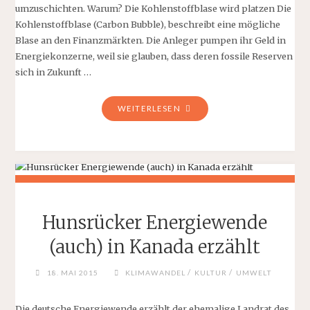
umzuschichten. Warum? Die Kohlenstoffblase wird platzen Die
Kohlenstoffblase (Carbon Bubble), beschreibt eine mögliche
Blase an den Finanzmärkten. Die Anleger pumpen ihr Geld in
Energiekonzerne, weil sie glauben, dass deren fossile Reserven
sich in Zukunft …
"UMWELT
WEITERLESEN
UND
ERSPARNISSE
RETTEN,
JETZT!"
Hunsrücker Energiewende
(auch) in Kanada erzählt
/
/
18. MAI 2015
KLIMAWANDEL
KULTUR
UMWELT
Die deutsche Energiewende erzählt der ehemalige Landrat des