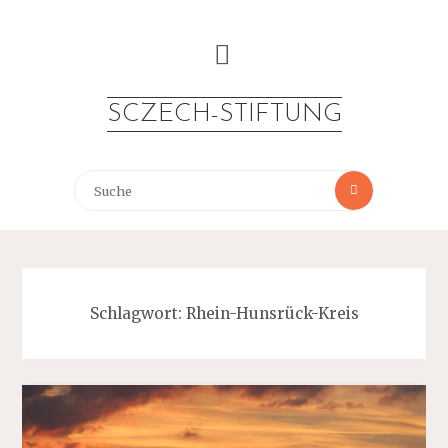
Zum
Inhalt
springen
SCZECH-STIFTUNG
Suche
Suche
nach:
Schlagwort:
Rhein-Hunsrück-Kreis