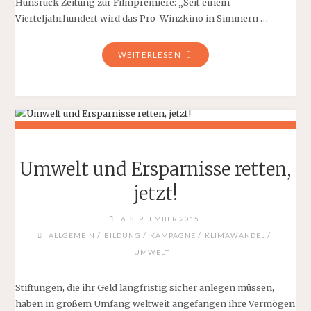
Hunsrück-Zeitung zur Filmpremiere: „Seit einem
Vierteljahrhundert wird das Pro-Winzkino in Simmern …
"SO
WEITERLESEN
WIRD’S
GEMACHT!
ENERGIEWENDE
IM
HUNSRÜCK"
Umwelt und Ersparnisse retten,
jetzt!
6. SEPTEMBER 2015
/
/
/
/
ALLGEMEIN
BILDUNG
KAMPAGNE
KLIMAWANDEL
UMWELT
Stiftungen, die ihr Geld langfristig sicher anlegen müssen,
haben in großem Umfang weltweit angefangen ihre Vermögen